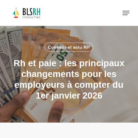
Skip
Menu
to
main
content
Conseils et actu RH
rh et paie : les principaux
changements pour les
employeurs à compter du
1er janvier 2026